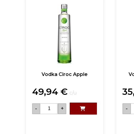
Vodka Ciroc Apple
V
49,94
€
35
c/u
-
+
-