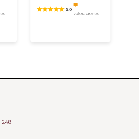
1
5.0
nes
valoraciones
:
m 248