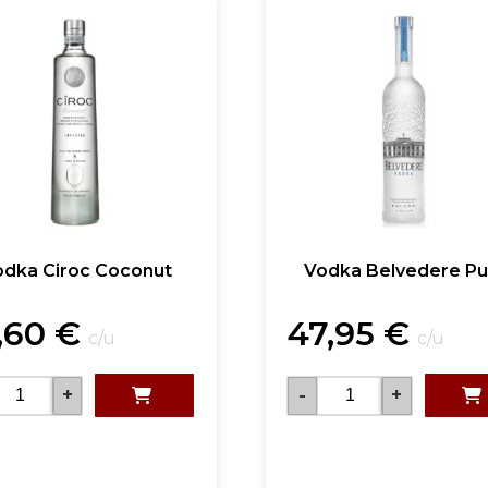
odka Ciroc Coconut
Vodka Belvedere Pu
,60
€
47,95
€
c/u
c/u
+
-
+