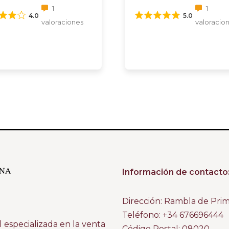
1
1
4.0
5.0
valoraciones
valoracio
Información de contacto
Dirección: Rambla de Pri
Teléfono: +34 676696444
 especializada en la venta
Código Postal: 08020