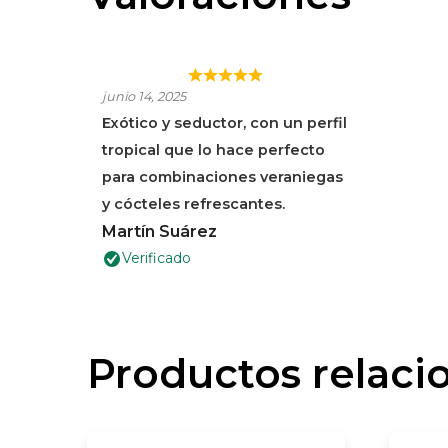
EL MEJOR PARA
junio 14, 2025
MEZCLAR,
Exótico y seductor, con un perfil
INCREÍBLEMENTE
tropical que lo hace perfecto
SUAVE Y
para combinaciones veraniegas
EQUILIBRADO.
y cócteles refrescantes.
Martín Suárez
Verificado
Productos relaci