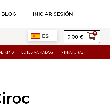
BLOG
INICIAR SESIÓN
0
ES
0,00
€
DE KM 0
LOTES VARIADOS
MINIATURAS
iroc