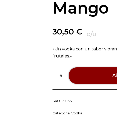
Mango
30,50
€
c/u
«Un vodka con un sabor vibran
frutales.»
Añ
SKU:
151056
Categoría:
Vodka