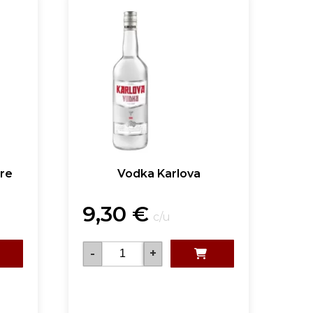
re
Vodka Karlova
9,30
€
c/u
-
+