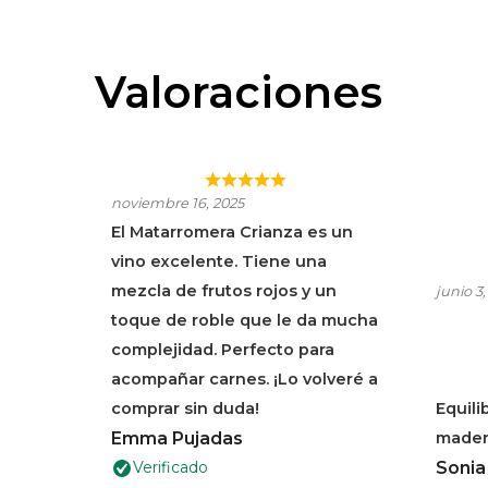
Valoraciones
CAVA REFRESCANTE
MAT
noviembre 16, 2025
CON BURBUJAS FINAS.
CRI
El Matarromera Crianza es un
vino excelente. Tiene una
mezcla de frutos rojos y un
junio 3,
toque de roble que le da mucha
complejidad. Perfecto para
acompañar carnes. ¡Lo volveré a
comprar sin duda!
Equili
Emma Pujadas
madera
Verificado
Sonia