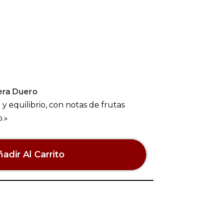
era Duero
 equilibrio, con notas de frutas
o.»
adir Al Carrito