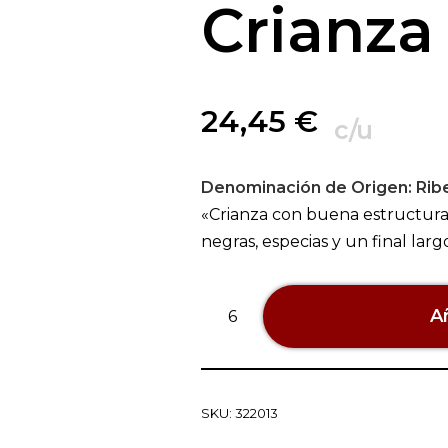
Crianza
24,45
€
c/u
Denominación de Origen:
Rib
«Crianza con buena estructura y
negras, especias y un final larg
Añ
SKU:
322013