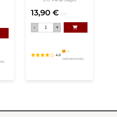
D.O. Pla de Bages
13,90
€
c/u
-
+
1
4.0
valoraciones
nes