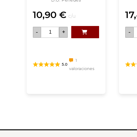
D.O. Penedes
10,90
€
17
c/u
-
+
-
1
5.0
valoraciones