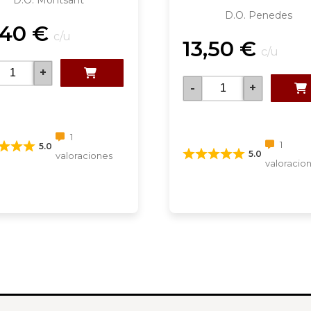
D.O. Montsant
D.O. Penedes
,40
€
c/u
13,50
€
c/u
+
-
+
1
1
5.0
5.0
valoraciones
valoracio