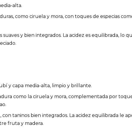
edia-alta.
aduras, como ciruela y mora, con toques de especias como
 suaves y bien integrados. La acidez es equilibrada, lo que
eciado.
ubí y capa media-alta, limpio y brillante.
a madura como la ciruela y mora, complementada por toqu
ao.
con taninos bien integrados. La acidez equilibrada le apo
re fruta y madera.