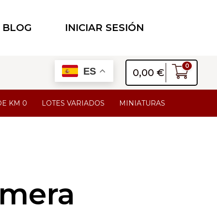
BLOG
INICIAR SESIÓN
0
ES
0,00
€
DE KM 0
LOTES VARIADOS
MINIATURAS
omera