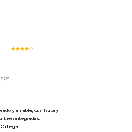
ARROMERA
ANZA
 2025
brado y amable, con fruta y
 bien integradas.
 Ortega