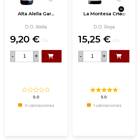
93
Alta Alella Gar...
La Montesa Cria...
Parker
D.O. Alella
D.O. Rioja
9,20
€
15,25
€
c/u
c/u
-
+
-
+
0.0
5.0
0 valoraciones
1 valoraciones