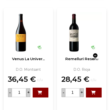
93
Venus La Univer...
Remelluri Reser...
Parker
D.O. Montsant
D.O. Rioja
36,45
€
28,45
€
c/u
c/u
-
+
-
+