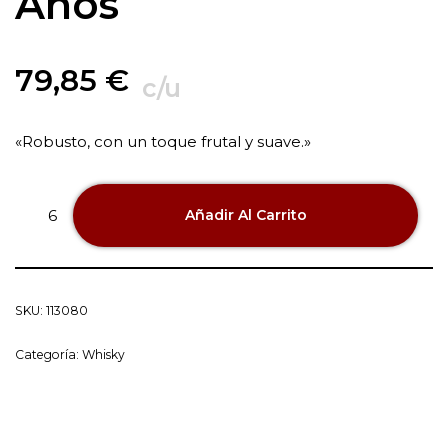
Años
79,85
€
c/u
«Robusto, con un toque frutal y suave.»
Añadir Al Carrito
SKU:
113080
Categoría:
Whisky