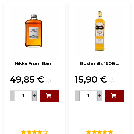
Nikka From Barr...
Bushmills 1608 ...
49,85
€
15,90
€
c/u
c/u
-
+
-
+