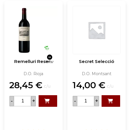
93
Remelluri Reser...
Secret Selecció
Parker
D.O. Rioja
D.O. Montsant
28,45
€
14,00
€
c/u
c/u
-
+
-
+