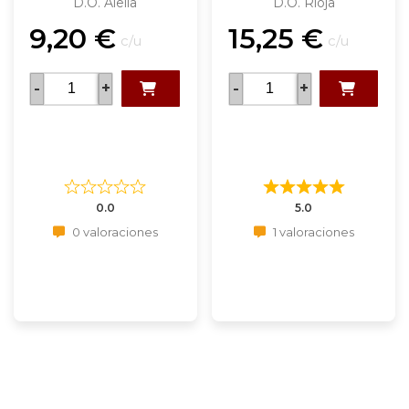
D.O. Alella
D.O. Rioja
9,20
€
15,25
€
c/u
c/u
-
+
-
+
0.0
5.0
0 valoraciones
1 valoraciones