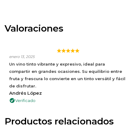
Valoraciones
ESPECTACULAR VINO, SIN DUDA LO VOLVERÉ A
COMPRAR.
enero 13, 2025
Un vino tinto vibrante y expresivo, ideal para
compartir en grandes ocasiones. Su equilibrio entre
fruta y frescura lo convierte en un tinto versátil y fácil
de disfrutar.
Andrés López
Verificado
Productos relacionados