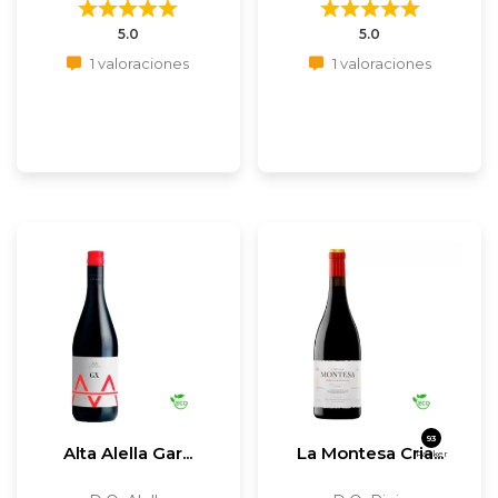
5.0
5.0
1 valoraciones
1 valoraciones
93
Alta Alella Gar...
La Montesa Cria...
Parker