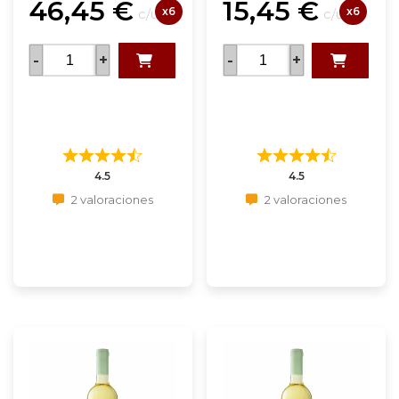
46,45
€
15,45
€
x6
x6
c/u
c/u
-
+
-
+
4.5
4.5
2 valoraciones
2 valoraciones