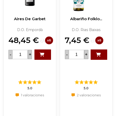
Aires De Garbet
Albariño Folklo...
D.O. Empordà
D.O. Rias Baixas
48,45
€
7,45
€
x6
x6
c/u
c/u
-
+
-
+
5.0
5.0
1 valoraciones
2 valoraciones