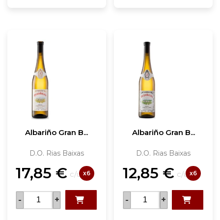
Albariño Gran B...
Albariño Gran B...
D.O. Rias Baixas
D.O. Rias Baixas
17,85
€
12,85
€
x6
x6
c/u
c/u
-
+
-
+