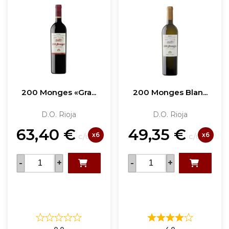
200 Monges «Gra...
200 Monges Blan...
D.O. Rioja
D.O. Rioja
63,40
€
49,35
€
x6
x6
c/u
c/u
-
+
-
+