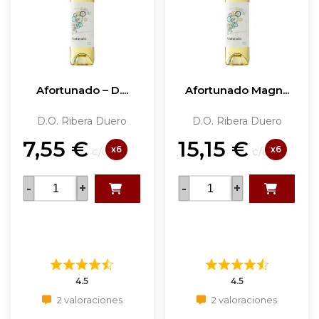
Afortunado – D....
Afortunado Magn...
D.O. Ribera Duero
D.O. Ribera Duero
7,55
€
15,15
€
x6
x6
c/u
c/u
-
+
-
+
4.5
4.5
2 valoraciones
2 valoraciones