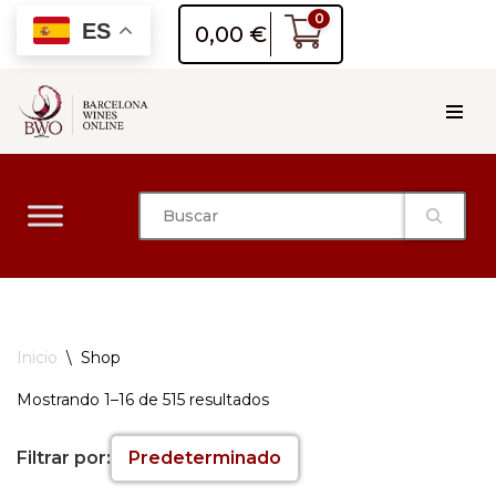
0
ES
0,00
€
Saltar
al
contenido
Inicio
\
Shop
Mostrando 1–16 de 515 resultados
Filtrar por:
Predeterminado