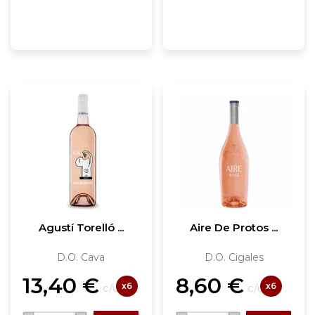
Agustí Torelló ...
Aire De Protos ...
D.O. Cava
D.O. Cigales
13,40
€
8,60
€
x6
x6
c/u
c/u