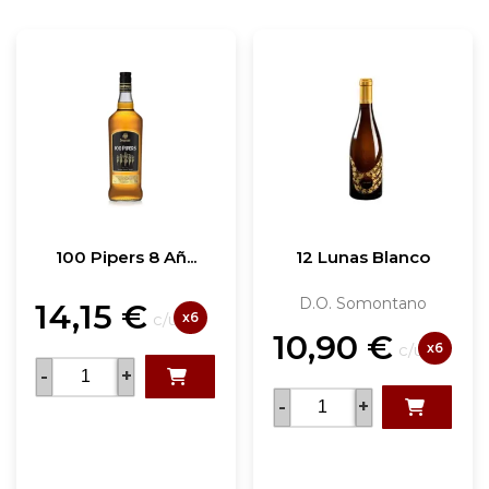
100 Pipers 8 Añ...
12 Lunas Blanco
D.O. Somontano
14,15
€
x6
c/u
10,90
€
x6
c/u
-
+
-
+